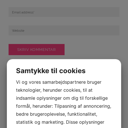
Samtykke til cookies
Vi og vores samarbejdspartnere bruger
teknologier, herunder cookies, til at
S
ø
indsamle oplysninger om dig til forskellige
g
formål, herunder: Tilpasning af annoncering,
e
f
bedre brugeroplevelse, funktionalitet,
t
e
SENESTE INDLÆG
statistik og marketing. Disse oplysninger
r