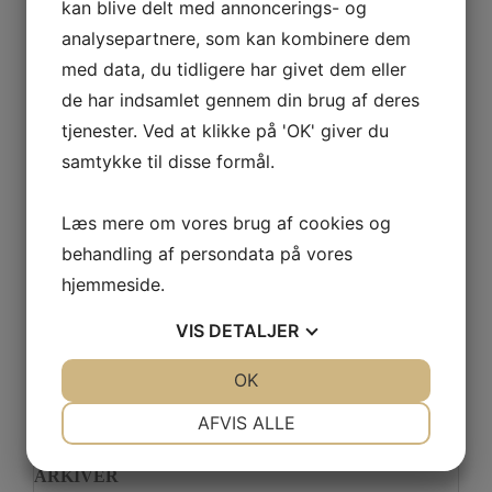
:
kan blive delt med annoncerings- og
Låsesmed i Hvidovre – din lokale ekspert i sikkerhed og
analysepartnere, som kan kombinere dem
akut hjælp
med data, du tidligere har givet dem eller
de har indsamlet gennem din brug af deres
Sådan vælger du det rette værksted til din bil
tjenester. Ved at klikke på 'OK' giver du
Pokal – Symbol på Sejr, Anerkendelse og Motivation
samtykke til disse formål.
Vandrepokal – en tidløs pris der skaber tradition og
fællesskab
Læs mere om vores brug af cookies og
behandling af persondata på vores
Flyttefirma i Vordingborg – din professionelle partner til en
sikker og effektiv flytning
hjemmeside.
VIS
DETALJER
JA
NEJ
OK
JA
NEJ
SENESTE KOMMENTARER
NØDVENDIGE
PRÆFERENCER
AFVIS ALLE
JA
NEJ
JA
NEJ
ARKIVER
MARKETING
STATISTIK