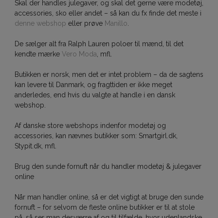
Skal der handles julegaver, og skal det gerne være modetøj,
accessories, sko eller andet – så kan du fx finde det meste i
denne webshop
eller prøve
Manillo
.
De sælger alt fra Ralph Lauren poloer til mænd, til det
kendte mærke
Vero Moda
, mfl.
Butikken er norsk, men det er intet problem – da de sagtens
kan levere til Danmark, og fragttiden er ikke meget
anderledes, end hvis du valgte at handle i en dansk
webshop.
Af danske store webshops indenfor modetøj og
accessories, kan nævnes butikker som: Smartgirl.dk,
Stypit.dk, mfl.
Brug den sunde fornuft når du handler modetøj & julegaver
online
Når man handler online, så er det vigtigt at bruge den sunde
fornuft – for selvom de fleste online butikker er til at stole
på, så ser man desværre af og til tilfælde, hvor udenlandske