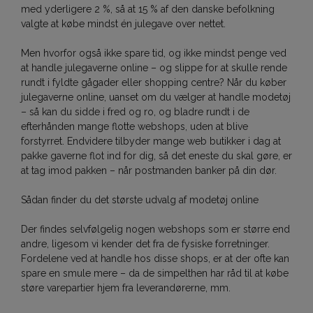
med yderligere 2 %, så at 15 % af den danske befolkning
valgte at købe mindst én julegave over nettet.
Men hvorfor også ikke spare tid, og ikke mindst penge ved
at handle julegaverne online – og slippe for at skulle rende
rundt i fyldte gågader eller shopping centre? Når du køber
julegaverne online, uanset om du vælger at handle modetøj
– så kan du sidde i fred og ro, og bladre rundt i de
efterhånden mange flotte webshops, uden at blive
forstyrret. Endvidere tilbyder mange web butikker i dag at
pakke gaverne flot ind for dig, så det eneste du skal gøre, er
at tag imod pakken – når postmanden banker på din dør.
Sådan finder du det største udvalg af modetøj online
Der findes selvfølgelig nogen webshops som er større end
andre, ligesom vi kender det fra de fysiske forretninger.
Fordelene ved at handle hos disse shops, er at der ofte kan
spare en smule mere – da de simpelthen har råd til at købe
støre varepartier hjem fra leverandørerne, mm.