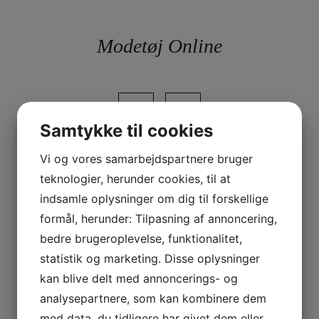
Skip
to
content
Modetøj Online
Samtykke til cookies
Vi og vores samarbejdspartnere bruger
teknologier, herunder cookies, til at
Måned:
maj 2026
indsamle oplysninger om dig til forskellige
formål, herunder: Tilpasning af annoncering,
bedre brugeroplevelse, funktionalitet,
statistik og marketing. Disse oplysninger
kan blive delt med annoncerings- og
analysepartnere, som kan kombinere dem
med data, du tidligere har givet dem eller