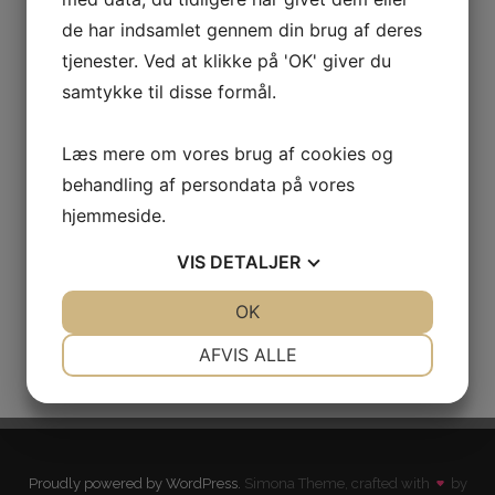
de har indsamlet gennem din brug af deres
tjenester. Ved at klikke på 'OK' giver du
samtykke til disse formål.
Læs mere om vores brug af cookies og
behandling af persondata på vores
Låsesmed i Hvidovre – din lokale ekspert i
hjemmeside.
sikkerhed og akut hjælp
VIS
DETALJER
Posted on
maj 11, 2026
by
Martin Thomsen
JA
NEJ
OK
JA
NEJ
NØDVENDIGE
PRÆFERENCER
AFVIS ALLE
JA
NEJ
JA
NEJ
MARKETING
STATISTIK
Proudly powered by WordPress.
Simona Theme, crafted with
by