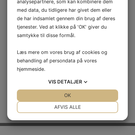
analysepartnere, som kan kombinere dem
med data, du tidligere har givet dem eller
de har indsamlet gennem din brug af deres
tjenester. Ved at klikke på 'OK' giver du
samtykke til disse formål.
Læs mere om vores brug af cookies og
behandling af persondata på vores
hjemmeside.
VIS
DETALJER
JA
NEJ
OK
JA
NEJ
NØDVENDIGE
PRÆFERENCER
AFVIS ALLE
JA
NEJ
JA
NEJ
MARKETING
STATISTIK