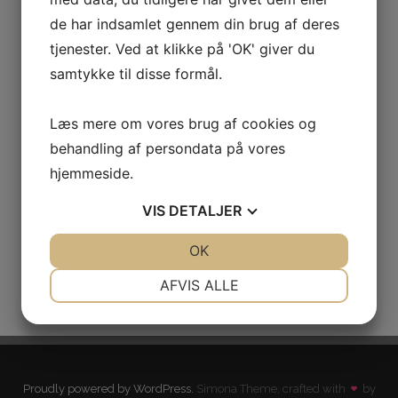
de har indsamlet gennem din brug af deres
tjenester. Ved at klikke på 'OK' giver du
samtykke til disse formål.
Læs mere om vores brug af cookies og
behandling af persondata på vores
Pokal – Symbol på Sejr, Anerkendelse og
hjemmeside.
Motivation
VIS
DETALJER
Posted on
januar 9, 2026
by
Martin Thomsen
JA
NEJ
OK
JA
NEJ
NØDVENDIGE
PRÆFERENCER
AFVIS ALLE
JA
NEJ
JA
NEJ
MARKETING
STATISTIK
Proudly powered by WordPress.
Simona Theme, crafted with
by