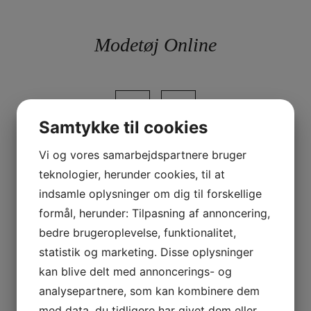
Skip
to
content
Modetøj Online
Samtykke til cookies
Vi og vores samarbejdspartnere bruger
teknologier, herunder cookies, til at
Måned:
januar 2026
indsamle oplysninger om dig til forskellige
formål, herunder: Tilpasning af annoncering,
bedre brugeroplevelse, funktionalitet,
statistik og marketing. Disse oplysninger
kan blive delt med annoncerings- og
analysepartnere, som kan kombinere dem
med data, du tidligere har givet dem eller