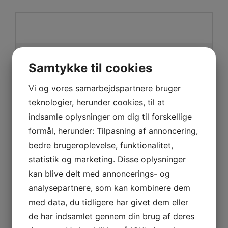
S
ø
g
Samtykke til cookies
e
f
Vi og vores samarbejdspartnere bruger
t
e
SENESTE INDLÆG
teknologier, herunder cookies, til at
r
:
indsamle oplysninger om dig til forskellige
Låsesmed i Hvidovre – din lokale ekspert i sikkerhed og
formål, herunder: Tilpasning af annoncering,
akut hjælp
bedre brugeroplevelse, funktionalitet,
Sådan vælger du det rette værksted til din bil
statistik og marketing. Disse oplysninger
kan blive delt med annoncerings- og
Pokal – Symbol på Sejr, Anerkendelse og Motivation
analysepartnere, som kan kombinere dem
med data, du tidligere har givet dem eller
Vandrepokal – en tidløs pris der skaber tradition og
fællesskab
de har indsamlet gennem din brug af deres