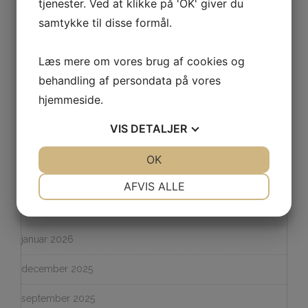
tjenester. Ved at klikke på 'OK' giver du
Flyttefirma i Vordingborg – din professionelle partner til en
sikker og effektiv flytning
samtykke til disse formål.
Læs mere om vores brug af cookies og
behandling af persondata på vores
SENESTE KOMMENTARER
hjemmeside.
VIS
DETALJER
ARKIVER
JA
NEJ
OK
JA
NEJ
NØDVENDIGE
PRÆFERENCER
maj 2026
AFVIS ALLE
JA
NEJ
JA
NEJ
marts 2026
MARKETING
STATISTIK
januar 2026
december 2025
september 2025