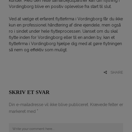
kunder. Med den rette samarbejdspartner kan din flytning i
Vordingborg blive en positiv oplevelse fra start til slut.
Ved at vælge et erfarent flyttefirma i Vordingborg får du ikke
kun en professionel håndtering af dine ejendele, men også
ro i sindet under hele flytteprocessen. Uanset om du skal
flytte inden for Vordingborg eller til en anden by, kan et
flyttefirma i Vordingborg hjælpe dig med at gøre flytningen
så nem og effektiv som muligt.
SHARE
SKRIV ET SVAR
Din e-mailadresse vil ikke blive publiceret.
Krævede felter er
*
markeret med